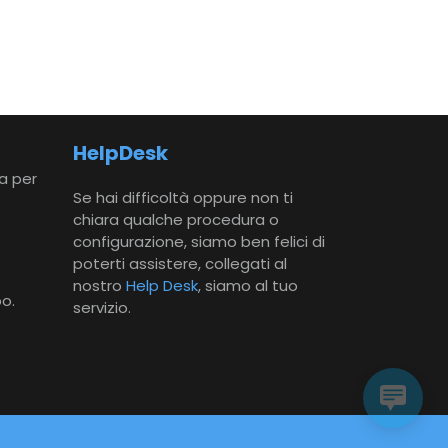
HelpDesk
ta per
Se hai difficoltà oppure non ti
:
chiara qualche procedura o
configurazione, siamo ben felici di
poterti assistere, collegati al
nostro
Help Desk
, siamo al tuo
o.
servizio.