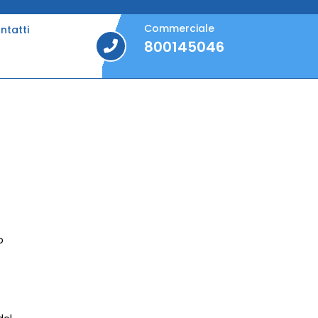
Commerciale
ntatti
800145046
800145046
o