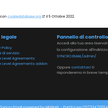
a con
cookiedatabase.org
il 5 Ottobre 2022.
 legale
Pannello di controllo
Accedi alla tua area riserva
 Policy
la configurazione all'indirizzo
 di servizio
SYNCRO.EMAIL/admin/
e Level Agreements
ce Level Agreements addon
Oppure
contattaci
ti
risponderemo in breve temp
Syncro.Email powered by MHWeb - Partita Iva IT07334710014