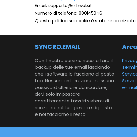
Email:
ti.bewhm@otroppus
Numero di telefono: 800145046
Questa politica sui cookie è stata sincronizzat
SYNCRO.EMAIL
Area
Con il nostro servizio riesci a fare il
Privacy
backup delle tue email lasciando
Termini
che i software lo facciano al posto
Servic
tuo. Nessuna interruzione, nessuna
Servi
password ulteriore da ricordare,
e-mail
devi solo impostare
correttamente i nostri sistemi di
ricezione nel tuo gestore di posta
e noi facciamo il resto.