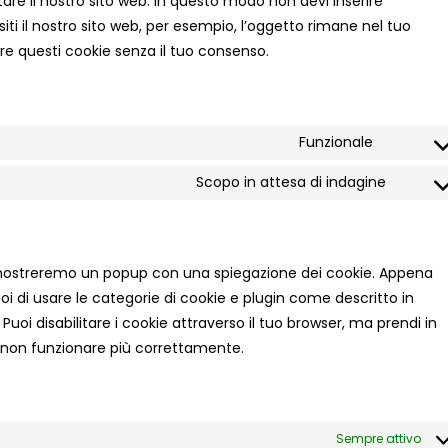
itare il nostro sito web. In questo modo non devi inserire
ti il nostro sito web, per esempio, l’oggetto rimane nel tuo
re questi cookie senza il tuo consenso.
Funzionale
Consent
to
Scopo in attesa di indagine
Conse
service
to
wordpre
servic
varie
oi mostreremo un popup con una spiegazione dei cookie. Appena
noi di usare le categorie di cookie e plugin come descritto in
Puoi disabilitare i cookie attraverso il tuo browser, ma prendi in
e non funzionare più correttamente.
Sempre attivo