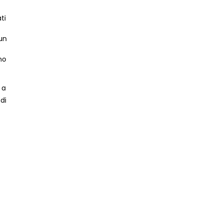
ti
 un
no
 a
di