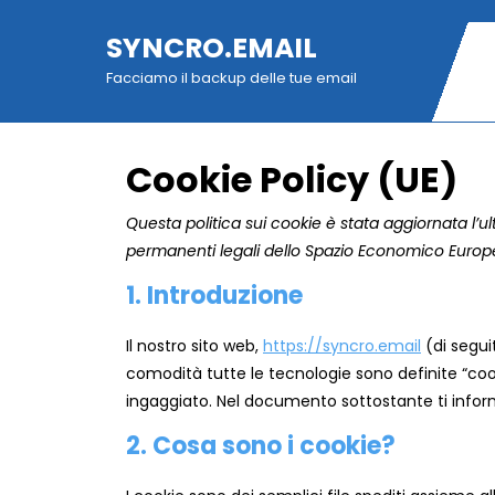
Skip
to
SYNCRO.EMAIL
content
Facciamo il backup delle tue email
Cookie Policy (UE)
Questa politica sui cookie è stata aggiornata l’ult
permanenti legali dello Spazio Economico Europe
1. Introduzione
Il nostro sito web,
https://syncro.email
(di seguit
comodità tutte le tecnologie sono definite “coo
ingaggiato. Nel documento sottostante ti inform
2. Cosa sono i cookie?