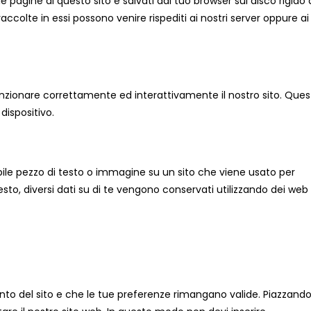
le pagine di questo sito e salvati dal tuo browser sul disco rigido 
raccolte in essi possono venire rispediti ai nostri server oppure ai
unzionare correttamente ed interattivamente il nostro sito. Ques
dispositivo.
ibile pezzo di testo o immagine su un sito che viene usato per
uesto, diversi dati su di te vengono conservati utilizzando dei web
nto del sito e che le tue preferenze rimangano valide. Piazzand