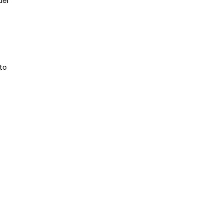
del
to
o